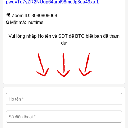
pwd=Td7yZR2NUup64arpI98meJp3oa49xa.1
🎥 Zoom ID: 8080808068
🔒 Mật mã: nutrime
Vui lòng nhập Họ tên và SĐT để BTC biết bạn đã tham
dự